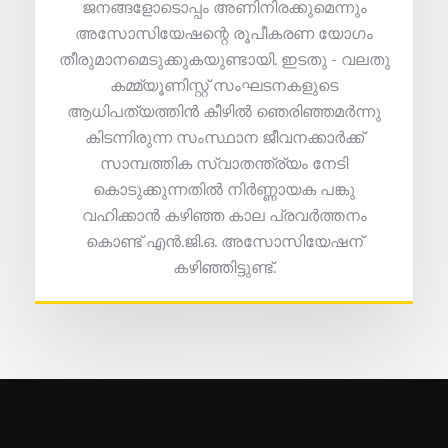
ജനങ്ങളോടൊപ്പം അണിനിരക്കുമെന്നും
അസോസിയേഷന്റെ രൂപീകരണ യോഗം
തീരുമാനമെടുക്കുകയുണ്ടായി. ഇടതു - വലതു
കമ്മ്യൂണിസ്റ്റ് സംഘടനകളുടെ
ആധിപത്യത്തിൻ കീഴിൽ ഞെരിഞ്ഞമർന്നു
കിടന്നിരുന്ന സംസ്ഥാന ജീവനക്കാർക്ക്
സാമ്പത്തിക സ്വാതന്ത്ര്യം നേടി
കൊടുക്കുന്നതിൽ നിർണ്ണായക പങ്കു
വഹിക്കാൻ കഴിഞ്ഞ കാല പ്രവർത്തനം
കൊണ്ട് എൻ.ജി.ഒ. അസോസിയേഷന്
കഴിഞ്ഞിട്ടുണ്ട്.