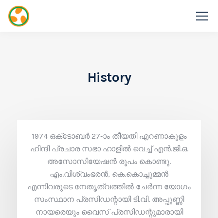
History
1974 ഒക്‌ടോബർ 27-ാം തീയതി എറണാകുളം
ഹിന്ദി പ്രചാര സഭാ ഹാളിൽ വെച്ച് എൻ.ജി.ഒ.
അസോസിയേഷൻ രൂപം കൊണ്ടു.
എം.വിശ്വംഭരൻ, കെ.കൊച്ചുമ്മൻ
എന്നിവരുടെ നേതൃത്വത്തിൽ ചേർന്ന യോഗം
സംസ്ഥാന പ്രസിഡന്റായി ടി.വി. അപ്പുണ്ണി
നായരെയും വൈസ് പ്രസിഡന്റുമാരായി