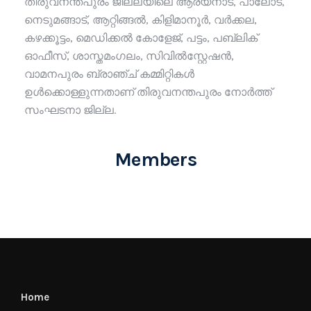
തിരുവനന്തപുരം ജില്ലയിലെ ആര്യനാട്, പാലോട്,
നെടുമങ്ങാട്, ആറ്റിങ്ങൽ, കിളിമാനൂർ, വർക്കല,
കഴക്കൂട്ടം, മെഡിക്കൽ കോളേജ്, പട്ടം, പബ്ലിക്
ഓഫീസ്, ശാസ്തമംഗലം, സിവിൽസ്റ്റേഷൻ,
വാമനപുരം ബ്രാഞ്ച് കമ്മിറ്റികൾ
ഉൾക്കൊള്ളുന്നതാണ് തിരുവനന്തപുരം നോർത്ത്
സംഘടനാ ജില്ല.
Members
Home