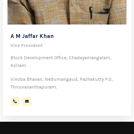
A M Jaffar Khan
Vice President
Block Development Office, Chadayamangalam,
Kollam
Vinoba Bhavan, Nedumangaud, Pazhakutty P.O,
Thiruvananthapuram.
9447585434
jaffarkhanam@gmail.com