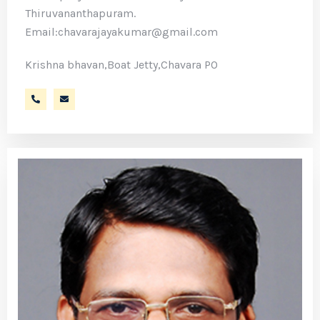
Thiruvananthapuram.
Email:chavarajayakumar@gmail.com
Krishna bhavan,Boat Jetty,Chavara PO
9447559833
chavarajayakumar@gmail.com