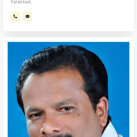
Palakkad,
9447354070
sraveendran.sukumaran@gmail.com