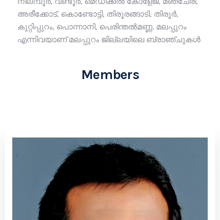
നിലമ്പൂർ, വണ്ടൂർ, മെഡിക്കൽ കോളേജ്, മഞ്ചേരി,
അരീക്കോട്, കൊണ്ടോട്ടി, തിരൂരങ്ങാടി, തിരൂർ,
കുറ്റിപ്പുറം, പൊന്നാനി, പെരിന്തൽമണ്ണ, മലപ്പുറം
എന്നിവയാണ് മലപ്പുറം ജില്ലയിലെ ബ്രാഞ്ചുകൾ
Members