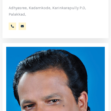
Adhyasree, Kadamkode, Karinkarapully P.O,
Palakkad,
9447354070
sraveendran.sukumaran@gmail.com