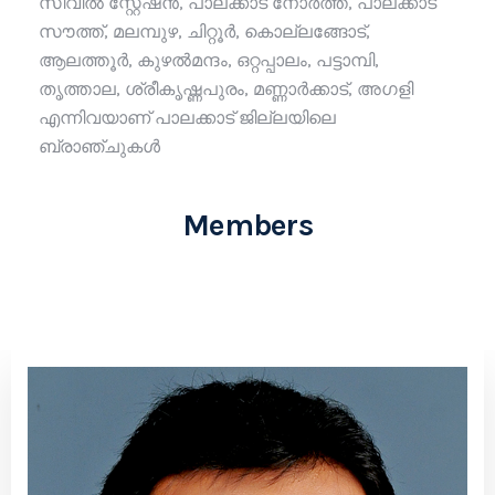
സിവിൽ സ്റ്റേഷൻ, പാലക്കാട് നോർത്ത്, പാലക്കാട്
സൗത്ത്, മലമ്പുഴ, ചിറ്റൂർ, കൊല്ലങ്ങോട്,
ആലത്തൂർ, കുഴൽമന്ദം, ഒറ്റപ്പാലം, പട്ടാമ്പി,
തൃത്താല, ശ്രീകൃഷ്ണപുരം, മണ്ണാർക്കാട്, അഗളി
എന്നിവയാണ് പാലക്കാട് ജില്ലയിലെ
ബ്രാഞ്ചുകൾ
Members