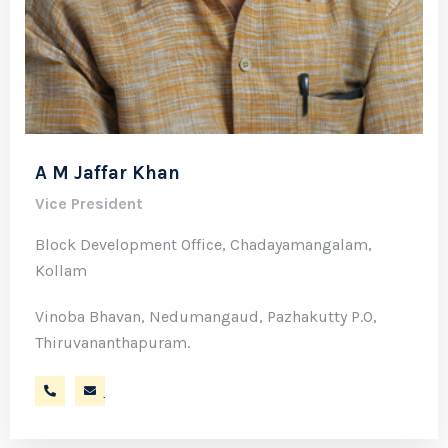
A M Jaffar Khan
Vice President
Block Development Office, Chadayamangalam,
Kollam
Vinoba Bhavan, Nedumangaud, Pazhakutty P.O,
Thiruvananthapuram.
9447585434
jaffarkhanam@gmail.com