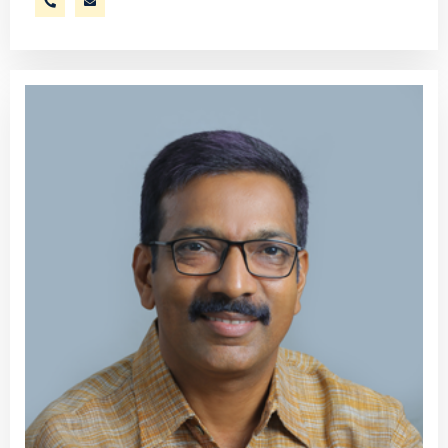
9447516144
unningoa@gmail.com