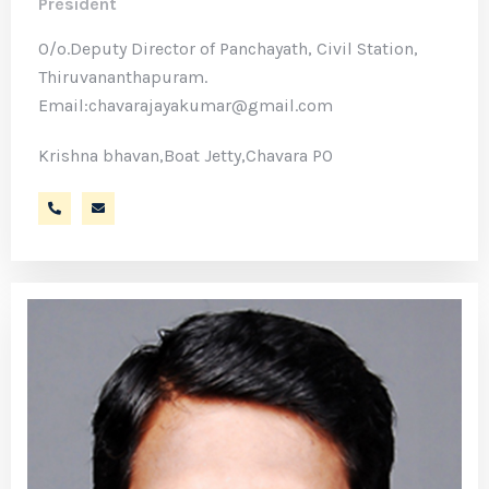
President
O/o.Deputy Director of Panchayath, Civil Station,
Thiruvananthapuram.
Email:chavarajayakumar@gmail.com
Krishna bhavan,Boat Jetty,Chavara PO
9447559833
chavarajayakumar@gmail.com