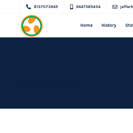
8137073645
9447585434
jaffa
Home
History
Sta
Blog
Kerala NGOA
Web design