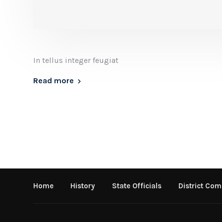
In tellus integer feugiat
Read more
Home
History
State Officials
District Com