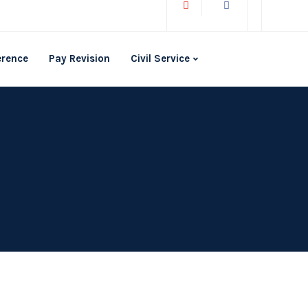
erence
Pay Revision
Civil Service