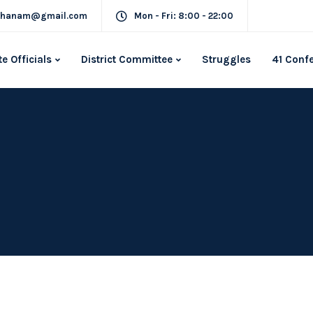
rkhanam@gmail.com
Mon - Fri: 8:00 - 22:00
te Officials
District Committee
Struggles
41 Conf