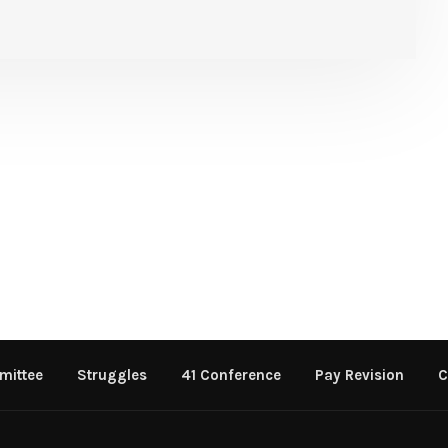
mittee
Struggles
41 Conference
Pay Revision
C