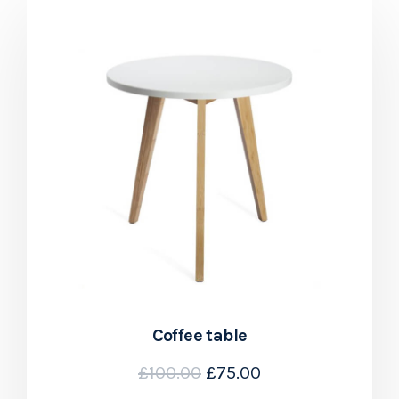
Coffee table
£
100.00
£
75.00